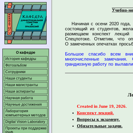
Учебно-
Начиная с осени 2020 года,
состоящий из студентов, жел
размещаем конспект лекций 
Спецпотоке. Отметим, что о
О замеченных
опечатках просьб
О кафедре
Большое спасибо всем вни
многочисленные замечания.
История кафедры
грандиозную работу по вылавлив
Фотоальбом
Сотрудники
Наши студенты
Наши магистранты
Наши аспиранты
Ле
Научная работа
Научные достижения
Created in June 19, 2026.
Лаборатория
Конспект лекций.
компьютерных методов
Вопросы к экзамену.
Digital Vision Laboratory
Обязательные задачи.
Проекты при поддержке
РНФ