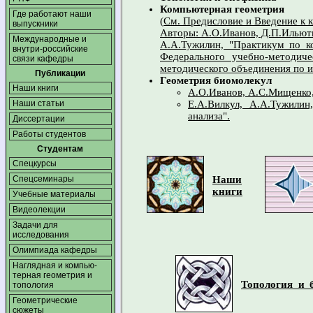
Компьютерная геометрия
Где работают наши
(
См. Предисловие и Введение к 
выпускники
Авторы: А.О.Иванов, Д.П.Ильютк
Международные и
А.А.Тужилин, "Практикум по к
внутри-российские
Федерального учебно-методич
связи кафедры
методического объединения по и
Публикации
Геометрия биомолекул
Наши книги
А.О.Иванов, А.С.Мищенко,
Наши статьи
Е.А.Вилкул, А.А.Тужилин
анализа".
Диссертации
Работы студентов
Студентам
Спецкурсы
Спецсеминары
Наши
книги
Учебные материалы
Видеолекции
Задачи для
исследования
Олимпиада кафедры
Наглядная и компью­
терная геометрия и
Топология и 
топология
Геометрические
сюжеты