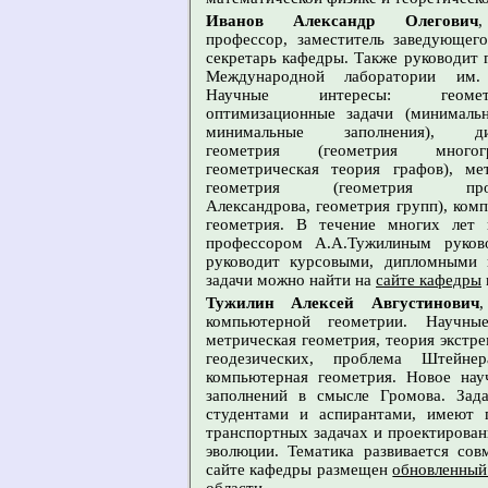
Иванов Александр Олегович
профессор, заместитель заведующег
секретарь кафедры. Также руководит 
Международной лаборатории им.
Научные интересы: геометр
оптимизационные задачи (минимальн
минимальные заполнения), дис
геометрия (геометрия многогра
геометрическая теория графов), ме
геометрия (геометрия прос
Александрова, геометрия групп), ком
геометрия. В течение многих лет 
профессором А.А.Тужилиным руково
руководит курсовыми, дипломными и
задачи можно найти на
сайте кафедры
Тужилин Алексей Августинович
компьютерной геометрии. Научные
метрическая геометрия, теория экстре
геодезических, проблема Штейн
компьютерная геометрия. Новое нау
заполнений в смысле Громова. Зад
студентами и аспирантами, имеют 
транспортных задачах и проектирова
эволюции. Тематика развивается со
сайте кафедры размещен
обновленный 
области
.