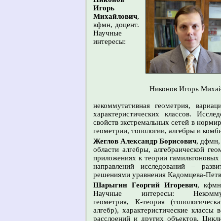
Игорь
Михайлович
,
кфмн, доцент.
Научные
интересы:
Никонов Игорь Миха
некоммутативная геометрия, вариац
характеристических классов. Иссле
свойств экстремальных сетей в норми
геометрии, топологии, алгебры и комб
Жеглов Александр Борисович
, дфмн,
области алгебры, алгебраической гео
приложениях к теории гамильтоновых
направлений исследований – разв
решениями уравнения Кадомцева-Пет
Шарыгин Георгий Игоревич
, кфмн
Научные интересы: Некоммут
геометрия, К-теория (топологическ
алгебр), характеристические классы 
расслоений и других объектов. Цикл