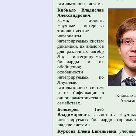
гамильтоновы системы.
Кибкало Владислав
Александрович
,
кфмн, доцент.
Научные интересы:
топологические
инварианты
интегрируемых систем
динамики, их аналогов
для различных алгебр
Ли; интегрируемые
биллиарды и их
обобщения;
особенности
интегрируемых по
Лиувиллю
гамильтоновых систем
и их бифуркации в
Кибкало 
однопараметрических
Алекса
семействах.
Белозеров Глеб
Владимирович
, ассистент. Научны
интегрируемых биллиардов (преиму
гладкие системы.
Куркова Елена Евгеньевна
, учебны