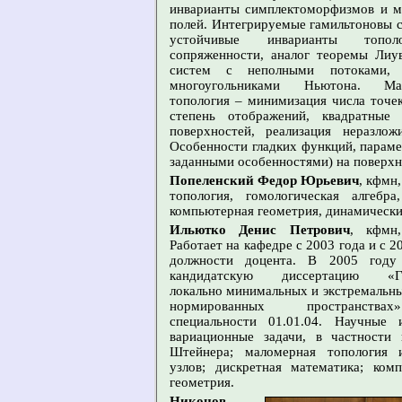
инварианты симплектоморфизмов и м
полей. Интегрируемые гамильтоновы 
устойчивые инварианты тополог
сопряженности, аналог теоремы Лиу
систем с неполными потоками, 
многоугольниками Ньютона. Мал
топология – минимизация числа точек
степень отображений, квадратные
поверхностей, реализация неразло
Особенности гладких функций, параме
заданными особенностями) на поверхн
Попеленский Федор Юрьевич
, кфмн
топология, гомологическая алгебра
компьютерная геометрия, динамически
Ильютко Денис Петрович
, кфмн,
Работает на кафедре с 2003 года и с 2
должности доцента. В 2005 году
кандидатскую диссертацию «Ге
локально минимальных и экстремальны
нормированных пространств
специальности 01.01.04. Научные и
вариационные задачи, в частности 
Штейнера; маломерная топология 
узлов; дискретная математика; ком
геометрия.
Никонов