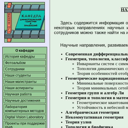
НА
Здесь содержится информация о 
некоторых направлениях научных 
сотрудников можно также найти на
Научные направления, развивае
О кафедре
Современная дифференциальна
История кафедры
Геометрия, топология, класс
Фотоальбом
Инварианты систем с сим
Топология динамических с
Сотрудники
Теория особенностей ото
Наши студенты
Геометрические вариационные
Наши магистранты
Минимальные поверхност
Теория минимальных сете
Наши аспиранты
Геометрия групп и алгебр Ли
Научная работа
Геометрия и топология в мате
Научные достижения
Геометрическое квантован
Лаборатория
Устойчивость в небесной 
компьютерных методов
Алгебраическая геометрия
Некоммутативная геометрия
Digital Vision Laboratory
Теория узлов
Проекты при поддержке
Топология и биофизика
РНФ