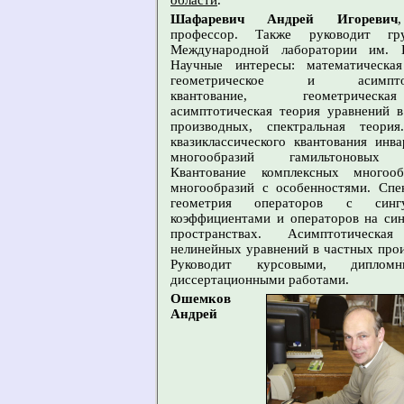
Шафаревич Андрей Игоревич
профессор. Также руководит гр
Международной лаборатории им. Б
Научные интересы: математическая
геометрическое и асимптот
квантование, геометриче
асимптотическая теория уравнений 
производных, спектральная теория
квазиклассического квантования инв
многообразий гамильтоновых 
Квантование комплексных многоо
многообразий с особенностями. Спе
геометрия операторов с сингу
коэффициентами и операторов на си
пространствах. Асимптотическа
нелинейных уравнений в частных про
Руководит курсовыми, дипло
диссертационными работами.
Ошемков
Андрей