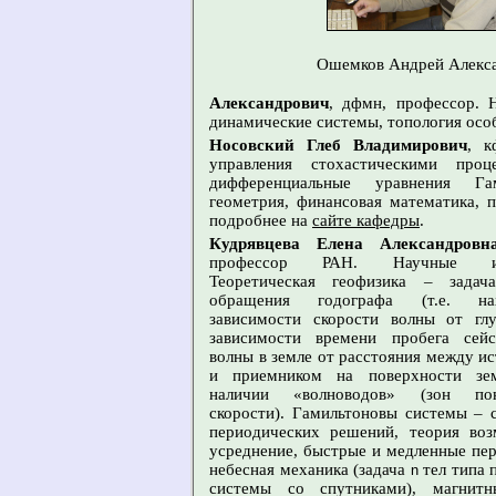
Ошемков Андрей Алекс
Александрович
, дфмн, профессор. 
динамические системы, топология осо
Носовский Глеб Владимирович
, к
управления стохастическими проц
дифференциальные уравнения Гами
геометрия, финансовая математика, п
подробнее на
сайте кафедры
.
Кудрявцева Елена Александровн
профессор РАН. Научные ин
Теоретическая геофизика – задач
обращения годографа (т.е. нах
зависимости скорости волны от гл
зависимости времени пробега сейс
волны в земле от расстояния между и
и приемником на поверхности зе
наличии «волноводов» (зон пон
скорости). Гамильтоновы системы – 
периодических решений, теория воз
усреднение, быстрые и медленные пе
небесная механика (задача
тел типа 
n
системы со спутниками), магнитн