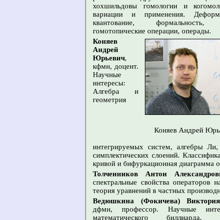
хохшильдовы гомологии и когомол
вариации и применения. Деформ
квантование, формальность,
гомотопические операции, операды.
Коняев
Андрей
Юрьевич
,
кфмн, доцент.
Научные
интересы:
Алгебра и
геометрия
Коняев Андрей Юрь
интегрируемых систем, алгебры Ли,
симплектических слоений. Классифик
кривой и бифуркационная диаграмма о
Толченников Антон Александров
спектральные свойства операторов н
теория уравнений в частных производ
Ведюшкина (Фокичева) Виктория
дфмн, профессор. Научные инте
математического биллиарда, и