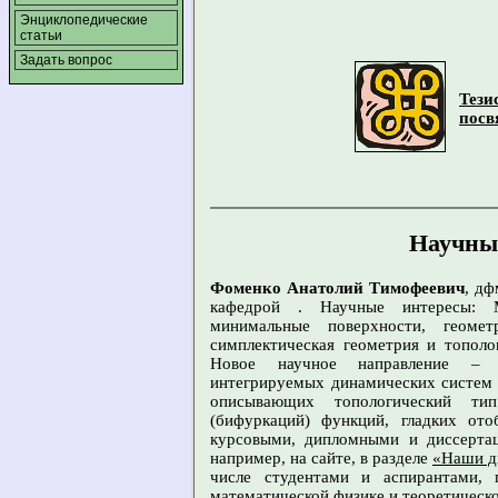
Энциклопедические
статьи
Задать вопрос
Тези
пос
Научны
Фоменко Анатолий Тимофеевич
, д
кафедрой . Научные интересы: М
минимальные поверхности, геоме
симплектическая геометрия и тополо
Новое научное направление – т
интегрируемых динамических систем 
описывающих топологический ти
(бифуркаций) функций, гладких ото
курсовыми, дипломными и диссерта
например, на сайте, в разделе
«Наши д
числе студентами и аспирантами, 
математической физике и теоретическ