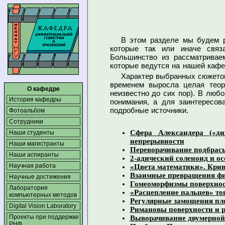
В этом разделе мы будем р
которые так или иначе связ
Большинство из рассматривае
которые ведутся на нашей кафе
Характер выбранных сюжетов
временем выросла целая теор
О кафедре
неизвестно до сих пор). В люб
История кафедры
понимания, а для заинтересо
подробные источники.
Фотоальбом
Сотрудники
Сфера Александера («д
Наши студенты
непрерывности
Наши магистранты
Переворачивание подбрас
Наши аспиранты
2-адический соленоид и о
Научная работа
«Цвета математики». Крив
Взаимные превращения фи
Научные достижения
Гомеоморфизмы поверхнос
Лаборатория
«Расцепление пальцев» то
компьютерных методов
Регулярные замощения пл
Digital Vision Laboratory
Римановы поверхности и 
Проекты при поддержке
Выворачивание двумерной
РНФ