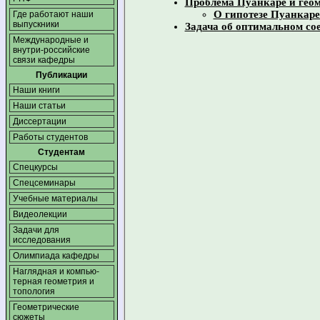
Проблема Пуанкаре и геом
О гипотезе Пуанкаре
Где работают наши
выпускники
Задача об оптимальном со
Международные и
внутри-российские
связи кафедры
Публикации
Наши книги
Наши статьи
Диссертации
Работы студентов
Студентам
Спецкурсы
Спецсеминары
Учебные материалы
Видеолекции
Задачи для
исследования
Олимпиада кафедры
Наглядная и компью­
терная геометрия и
топология
Геометрические
сюжеты