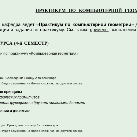
ПРАКТИКУМ ПО КОМПЬЮТЕРНОЙ ГЕО
 кафедра ведет
«Практикум по компьютерной геометрии»
д
кции и задания по практикуму.
См. также
примеры
выполнения 
УРСА (4-й СЕМЕСТР)
 по практикуму «Компьютерная геометрия»
и. Срок сдачи: к концу 2-го семинара.
а будет заменена на более сложную, из другого списка.
ые принципы
фических примитивов
енная функциями и другими числовыми данными
ения и динамика
ии. Срок сдачи: к концу 4-го семинара.
а будет заменена на более сложную, из другого списка.