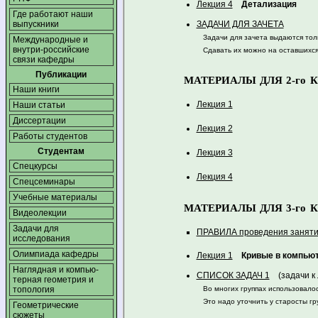
Лекция 4
Детализация
Где работают наши
ЗАДАЧИ ДЛЯ ЗАЧЕТА
выпускники
Задачи для зачета выдаются тол
Международные и
внутри-российские
Сдавать их можно на оставшихся
связи кафедры
Публикации
МАТЕРИАЛЫ ДЛЯ 2-го КУР
Наши книги
Лекция 1
Наши статьи
Диссертации
Лекция 2
Работы студентов
Студентам
Лекция 3
Спецкурсы
Лекция 4
Спецсеминары
Учебные материалы
МАТЕРИАЛЫ ДЛЯ 3-го К
Видеолекции
Задачи для
ПРАВИЛА проведения занятий
исследования
Олимпиада кафедры
Лекция 1
Кривые в компьют
Наглядная и компью­
СПИСОК ЗАДАЧ 1
(задачи к Л
терная геометрия и
Во многих группах использовало
топология
Это надо уточнить у старосты гр
Геометрические
сюжеты