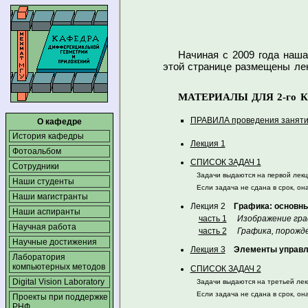
Начиная
с 2009
года наша
этой странице размещены
ле
МАТЕРИАЛЫ ДЛЯ 2-го К
ПРАВИЛА проведения занятий
О кафедре
История кафедры
Лекция 1
Фотоальбом
СПИСОК ЗАДАЧ 1
Сотрудники
Задачи выдаются на первой лекци
Наши студенты
Если задача не сдана в срок, он
Наши магистранты
Лекция 2
Графика: основн
Наши аспиранты
часть 1
Изображение гра
Научная работа
часть 2
Графика, порожд
Научные достижения
Лекция 3
Элементы управл
Лаборатория
компьютерных методов
СПИСОК ЗАДАЧ 2
Digital Vision Laboratory
Задачи выдаются на третьей лекц
Если задача не сдана в срок, он
Проекты при поддержке
РНФ