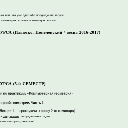
ько тем, кто уже сдал обе предыдущие задачи.
 семинарах, а также в зачетную сессию.
СА (Ильютко, Попеленский / весна 2016-2017)
УРСА (5-й СЕМЕСТР)
 по практикуму «Компьютерная геометрия»
ерной геометрии. Часть 1
екции 1 — срок сдачи: к концу 2-го семинара)
сь
следующее
распределение задач.
уппы или преподавателя!