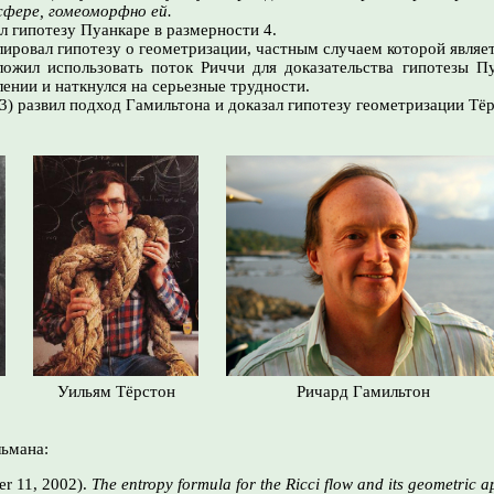
фере, гомеоморфно ей.
л гипотезу Пуанкаре
в размерности 4.
ировал гипотезу о геометризации, частным случаем которой являет
ложил использовать поток Риччи для доказательства гипотезы П
лении и наткнулся на серьезные трудности.
) развил подход Гамильтона и доказал гипотезу геометризации Тёр
Уильям Тёрстон
Ричард Гамильтон
ьмана:
er 11, 2002).
The entropy formula for the Ricci flow and its geometric a