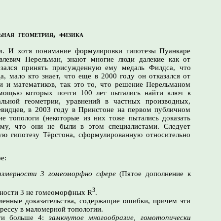
ьная геометрия, физика
ем.
И хотя
понимание формулировки гипотезы Пуанкаре
левич Перельман, знают многие люди далекие как от
зался принять присужденную ему медаль Филдса, что
а, мало кто знает, что еще
в 2000 году
он отказался от
и и математиков, так это то, что решение Перельманом
омощью
которых почти
100 лет
пытались найти ключ к
льной геометрии, уравнений в частных производных,
видцев,
в 2003 году
в Принстоне
на первом публичном
ие топологи (некоторые
из них
тоже пытались доказать
тому, что они
не были
в этом
специалистами. Следует
ую гипотезу Тёрстона, сформулированную относительно
е:
азмерности 3
гомеоморфно сфере
(Пятое дополнение к
3
ности 3
не гомеоморфных R
.
ленные доказательства, содержащие ошибки, причем эти
рессу в маломерной топологии.
сти
больше 4:
замкнутое многообразие, гомотопически