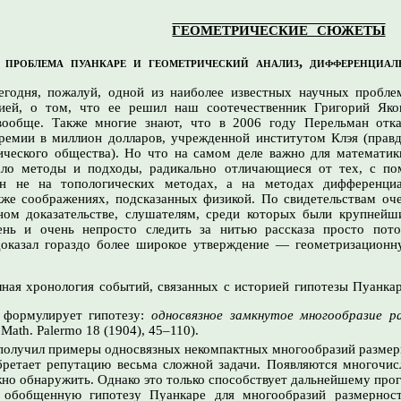
ГЕОМЕТРИЧЕСКИЕ СЮЖЕТЫ
проблема пуанкаре и геометрический анализ, дифференциал
сегодня, пожалуй, одной из наиболее известных научных пробл
гией,
о том,
что ее решил наш соотечественник Григорий Яков
 вообще. Также многие знают, что
в 2006 году
Перельман отка
премии
в миллион
долларов, учрежденной институтом Клэя (правд
ческого общества). Но что на самом деле важно для математик
ало методы и подходы, радикально отличающиеся от тех,
с п
н не на топологических методах, а на методах дифференциа
акже соображениях, подсказанных физикой.
По свидетельствам
оче
ном доказательстве, слушателям, среди которых были крупнейш
чень и очень непросто следить за нитью рассказа просто по
доказал гораздо более широкое утверждение — геометризационн
лная хронология событий, связанных с историей гипотезы Пуанкар
 формулирует гипотезу:
односвязное замкнутое многообразие
р
. Math. Palermo 18 (1904), 45–110).
 получил примеры односвязных некомпактных многообразий
размер
бретает репутацию весьма сложной задачи. Появляются многочис
но обнаружить. Однако это только способствует дальнейшему прог
л обобщенную гипотезу Пуанкаре для многообразий размерно