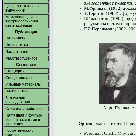
эквивалентное
n-мерной
с
Где работают наши
М.Фридман (1982) доказа
выпускники
У.Тёрстон (1982) сформул
Международные и
Р.Гамильтон (1982) пред
внутри-российские
результаты в этом направ
связи кафедры
Г.Я.Перельман (2002–2003
Публикации
Наши книги
Наши статьи
Диссертации
Работы студентов
Студентам
Спецкурсы
Спецсеминары
Учебные материалы
Видеолекции
Задачи для
исследования
Анри Пуанкаре
Олимпиада кафедры
Наглядная и компью­
терная геометрия и
Оригинальные тексты Перел
топология
Геометрические
Perelman, Grisha (Novemb
сюжеты