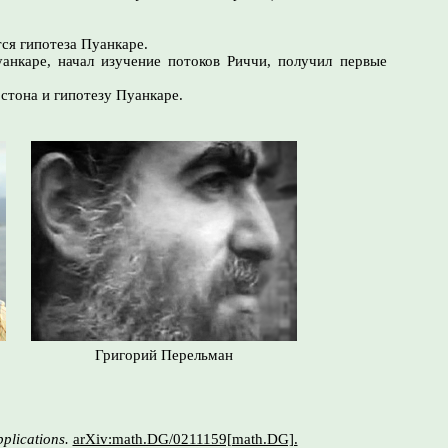
ся гипотеза Пуанкаре.
уанкаре, начал изучение потоков Риччи, получил первые
стона и гипотезу Пуанкаре.
Григорий Перельман
pplications.
arXiv:math.DG/0211159[math.DG].