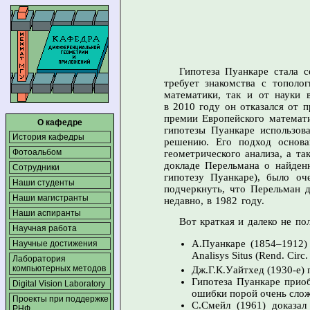
Гипотеза Пуанкаре стала 
требует знакомства с тополо
математики, так и от науки
в 2010 году
он отказался от 
премии Европейского математи
О кафедре
гипотезы Пуанкаре использов
История кафедры
решению. Его подход основа
Фотоальбом
геометрического анализа, а т
докладе Перельмана о найден
Сотрудники
гипотезу Пуанкаре), было о
Наши студенты
подчеркнуть, что Перельман 
Наши магистранты
недавно,
в 1982 году.
Наши аспиранты
Вот краткая и далеко не по
Научная работа
А.Пуанкаре (1854–1912)
Научные достижения
Analisys Situs (Rend. Circ
Лаборатория
компьютерных методов
Дж.Г.К.Уайтхед (1930-е)
Гипотеза Пуанкаре прио
Digital Vision Laboratory
ошибки порой очень слож
Проекты при поддержке
С.Смейл (1961) доказа
РНФ