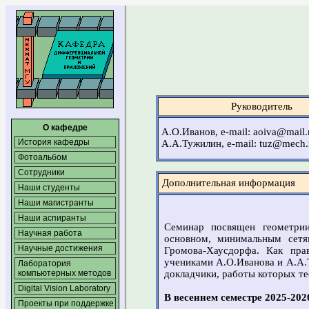
Руководитель
О кафедре
А.О.Иванов, e-mail: aoiva@mail.
История кафедры
А.А.Тужилин, e-mail: tuz@mech.
Фотоальбом
Сотрудники
Дополнительная информация
Наши студенты
Наши магистранты
Наши аспиранты
Семинар посвящен геометрии
Научная работа
основном, минимальным сетя
Научные достижения
Громова-Хаусдорфа. Как пра
учениками А.О.Иванова и А.А.
Лаборатория
докладчики, работы которых те
компьютерных методов
Digital Vision Laboratory
В весеннем семестре 2025-202
Проекты при поддержке