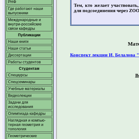
РНФ
Тем, кто желает участвоват
Где работают наши
для подсоединения через ZO
выпускники
Международные и
внутри-российские
связи кафедры
Публикации
Наши книги
Мате
Наши статьи
Конспект лекции И. Белалова 
Диссертации
Работы студентов
Студентам
В
Спецкурсы
Спецсеминары
Учебные материалы
Видеолекции
Задачи для
исследования
Олимпиада кафедры
Наглядная и компью­
терная геометрия и
топология
Геометрические