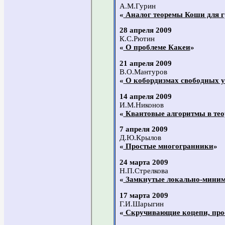
А.М.Гурин
«
Аналог теоремы Коши для г
28 апреля 2009
К.С.Рютин
«
О проблеме Какеи
»
21 апреля 2009
В.О.Мантуров
«
О кобордизмах свободных у
14 апреля 2009
И.М.Никонов
«
Квантовые алгоритмы в тео
7 апреля 2009
Д.Ю.Крылов
«
Простые многогранники
»
24 марта 2009
Н.П.Стрелкова
«
Замкнутые локально-минима
17 марта 2009
Г.И.Шарыгин
«
Скручивающие коцепи, прос