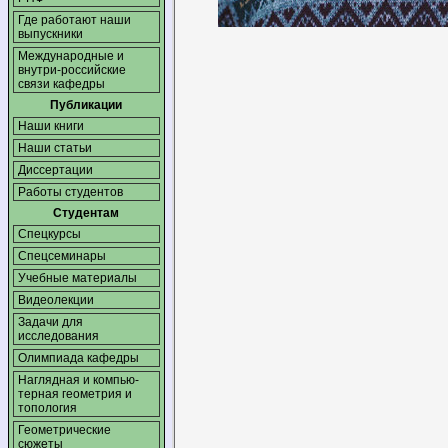
Где работают наши
выпускники
Международные и
внутри-российские
связи кафедры
Публикации
Наши книги
Наши статьи
Диссертации
Работы студентов
Студентам
Спецкурсы
Спецсеминары
Учебные материалы
Видеолекции
Задачи для
исследования
Олимпиада кафедры
Наглядная и компью­
терная геометрия и
топология
Геометрические
сюжеты