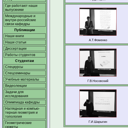
Где работают наши
выпускники
Международные и
внутри-российские
связи кафедры
Публикации
Наши книги
А.Т.Фоменко
Наши статьи
Диссертации
Работы студентов
Студентам
Спецкурсы
Спецсеминары
Учебные материалы
Г.В.Носовский
Видеолекции
Задачи для
исследования
Олимпиада кафедры
Наглядная и компью­
терная геометрия и
топология
Г.И.Шарыгин
Геометрические
сюжеты