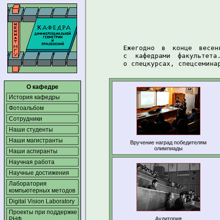
Ежегодно в конце весен
с кафедрами
факультета
о спецкурсах,
спецсемина
О кафедре
История кафедры
Фотоальбом
Сотрудники
Наши студенты
Наши магистранты
Вручение наград победителям
олимпиады
Наши аспиранты
Научная работа
Научные достижения
Лаборатория
компьютерных методов
Digital Vision Laboratory
Проекты при поддержке
Аудитория
РНФ